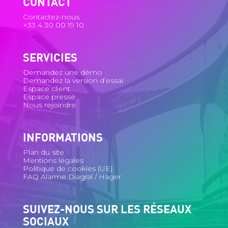
CONTACT
Contactez-nous
+33 4 30 00 19 10
SERVICIES
Demandez une démo
Demandez la version d’essai
Espace client
Espace presse
Nous rejoindre
INFORMATIONS
Plan du site
Mentions légales
Politique de cookies (UE)
FAQ Alarme Diagral / Hager
SUIVEZ-NOUS SUR LES RÉSEAUX
SOCIAUX