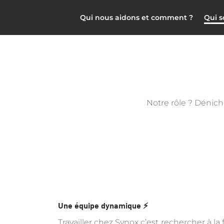
Qui nous aidons et comment ?
Qui 
Notre rôle ? Dénich
Une équipe dynamique ⚡
Travailler chez Synox c’est rechercher à la f