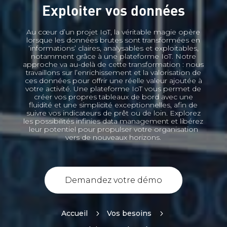
Exploiter vos données
Au cœur d’un projet IoT, la véritable magie opère
lorsque les données brutes sont transformées en
‘informations’ claires, analysables et exploitables,
notamment grâce à une plateforme IoT. Notre
approche va au-delà de cette transformation : nous
travaillons sur l’enrichissement et la valorisation de
ces données pour offrir une réelle valeur ajoutée à
votre activité. Une plateforme IoT vous permet de
créer vos propres tableaux de bord avec une
fluidité et une simplicité exceptionnelles, afin de
suivre vos indicateurs de prêt ou de loin. Explorez
les possibilités infinies data management et libérez
leur potentiel pour propulser votre organisation
vers de nouveaux horizons.
Demandez votre démo
Accueil
5
Vos besoins
5