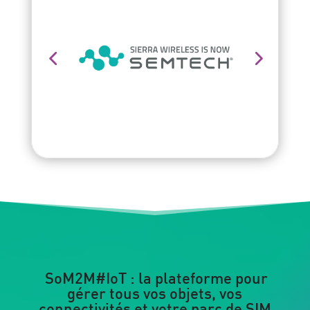
SoM2M#IoT : la plateforme pour
gérer tous vos objets, vos
connectivités et votre parc de SIM