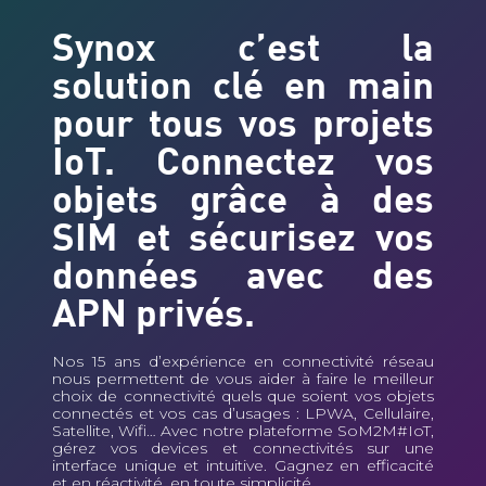
Synox c’est la
solution clé en main
pour tous vos projets
IoT. Connectez vos
objets grâce à des
SIM et sécurisez vos
données avec des
APN privés.
Nos 15 ans d’expérience en connectivité réseau
nous permettent de vous aider à faire le meilleur
choix de connectivité quels que soient vos objets
connectés et vos cas d’usages : LPWA, Cellulaire,
Satellite, Wifi… Avec notre plateforme
SoM2M#IoT
,
gérez vos devices et connectivités sur une
interface unique et intuitive. Gagnez en efficacité
et en réactivité, en toute simplicité.