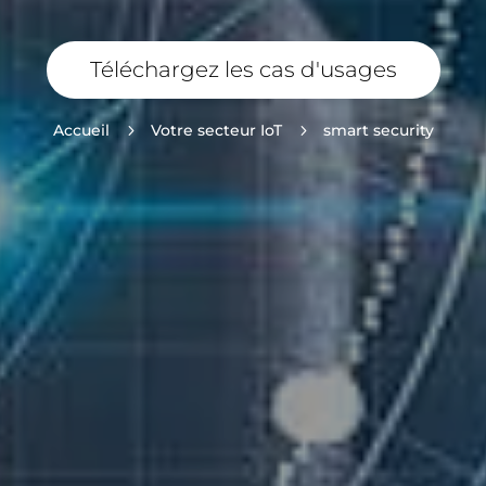
Téléchargez les cas d'usages
Accueil
5
Votre secteur IoT
5
smart security