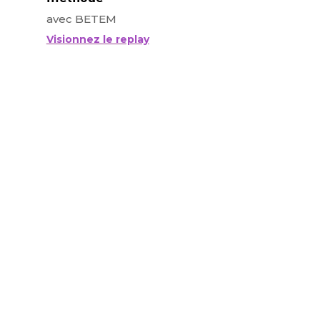
avec BETEM
Visionnez le replay
Smart Energy
Comment l'IoT permet de
superviser la production d'énergie
solaire ? Le cas des logements