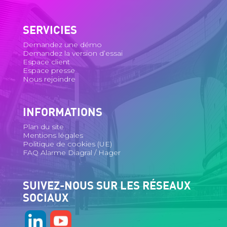
SERVICIES
Demandez une démo
Demandez la version d’essai
Espace client
Espace presse
Nous rejoindre
INFORMATIONS
Plan du site
Mentions légales
Politique de cookies (UE)
FAQ Alarme Diagral / Hager
SUIVEZ-NOUS SUR LES RÉSEAUX
SOCIAUX