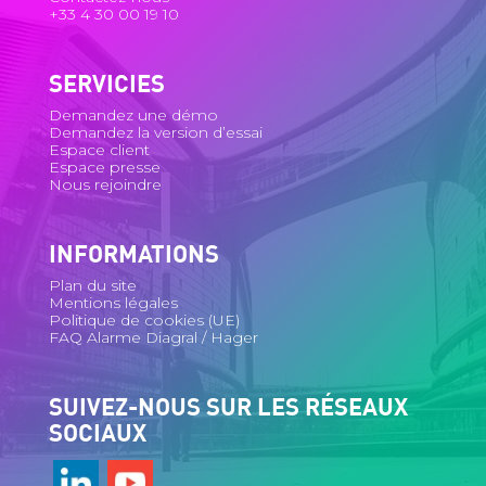
+33 4 30 00 19 10
SERVICIES
Demandez une démo
Demandez la version d’essai
Espace client
Espace presse
Nous rejoindre
INFORMATIONS
Plan du site
Mentions légales
Politique de cookies (UE)
FAQ Alarme Diagral / Hager
SUIVEZ-NOUS SUR LES RÉSEAUX
SOCIAUX