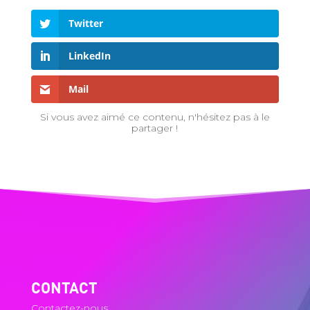
Twitter
LinkedIn
Mail
Si vous avez aimé ce contenu, n'hésitez pas à le
partager !
CONTACT
Contactez-nous