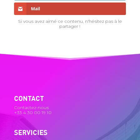
Mail
Si vous avez aimé ce contenu, n'hésitez pas à le
partager !
CONTACT
Contactez-nous
+33 4 30 00 19 10
SERVICIES