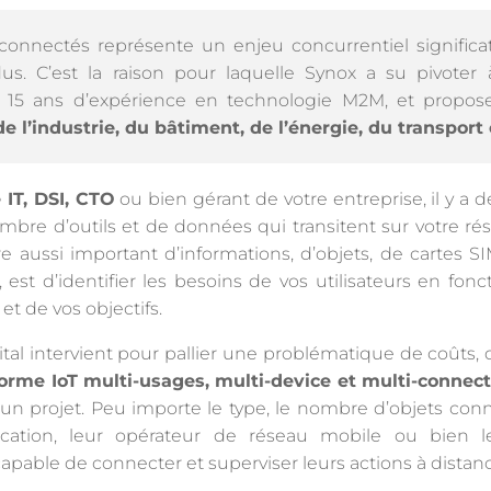
connectés représente un enjeu concurrentiel significati
s. C’est la raison pour laquelle Synox a su pivoter à
de 15 ans d’expérience en technologie M2M, et propo
 l’industrie, du bâtiment, de l’énergie, du transport e
 IT, DSI, CTO
ou bien gérant de votre entreprise, il y a 
mbre d’outils et de données qui transitent sur votre ré
re aussi important d’informations, d’objets, de cartes
est d’identifier les besoins de vos utilisateurs en fonc
t de vos objectifs.
ital intervient pour pallier une problématique de coûts,
orme IoT multi-usages, multi-device et multi-connect
d’un projet. Peu importe le type, le nombre d’objets conn
tion, leur opérateur de réseau mobile ou bien leur
capable de connecter et superviser leurs actions à distan