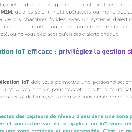
 logiciel de device management, qui intègre l’ensemble
M M2M
, qu’elles soient multi-opérateurs ou mono-opéra
e de vos chambres froides. Avec un système d’alertin
ication d’un objet ou d’une coupure d’alimentation. 
té, ou ne vous déplacer qu’en cas d’alerte critique
tion IoT efficace : privilégiez la gestion s
lication IoT
doit vous permettre une personnalisation
ur et de vos métiers, pour s’adapter à différents utilis
appareils à distance, vous réduisez considérablement le r
ectez des capteurs de niveau d’eau dans une zone p
e et connectée sur votre application IoT, vous 
s une zone protégée et peu accessible. C’est un ga