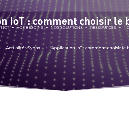
on IoT : comment choisir le b
R IOT
VOS BESOINS
NOS SOLUTIONS
RESSOURCES
NO
5
Actualités Synox
5
Application IoT : comment choisir le b