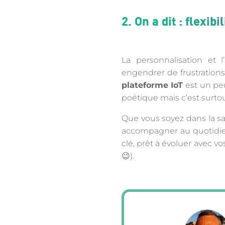
2. On a dit : flexibi
La personnalisation et l
engendrer de frustrations 
plateforme IoT
est un peu
poétique mais c’est surtout
Que vous soyez dans la san
accompagner au quotidien, 
clé, prêt à évoluer avec v
😉).