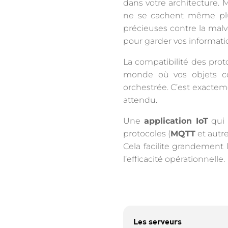
dans votre architecture
ne se cachent même plus
précieuses contre la malve
pour garder vos informati
La compatibilité des pro
monde où vos objets c
orchestrée. C’est exacteme
attendu.
Une
application IoT
qui 
protocoles (
MQTT
et autre
Cela facilite grandement 
l’efficacité opérationnelle.
Les serveurs