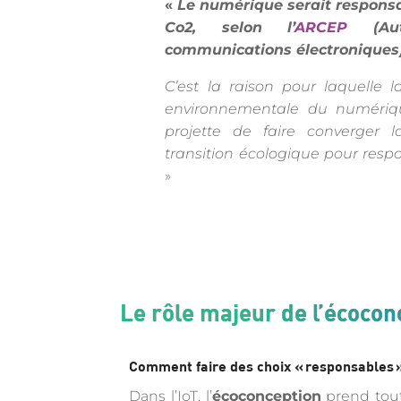
«
Le numérique serait respons
Co2, selon l’
ARCEP
(Aut
communications électroniques)
C’est la raison pour laquelle la
environnementale du numériqu
projette de faire converger l
transition écologique pour respo
»
Le rôle majeur de l’écocon
Comment faire des choix « responsables 
Dans l’IoT, l’
écoconception
prend tout 