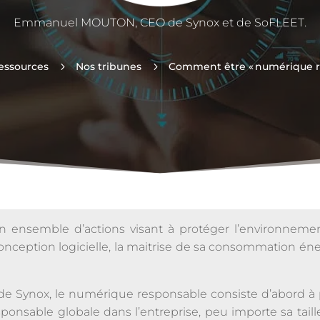
Emmanuel MOUTON, CEO de Synox et de SoFLEET.
essources
5
Nos tribunes
5
Comment être « numérique r
ensemble d’actions visant à protéger l’environnement e
nception logicielle, la maitrise de sa consommation éne
ynox, le numérique responsable consiste d’abord à 
sable globale dans l’entreprise, peu importe sa taille, 