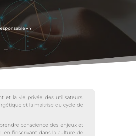
esponsable » ?
t la vie privée des utilisateurs.
rgétique et la maitrise du cycle de
prendre conscience des enjeux et
en l’inscrivant dans la culture de