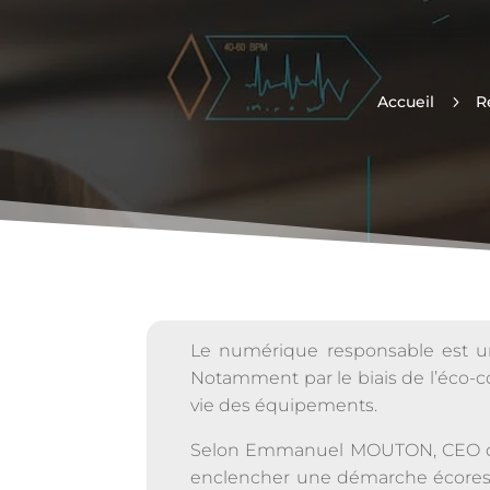
Accueil
5
R
Le numérique responsable est un 
Notamment par le biais de l’éco-co
vie des équipements.
Selon Emmanuel MOUTON, CEO de S
enclencher une démarche écorespon