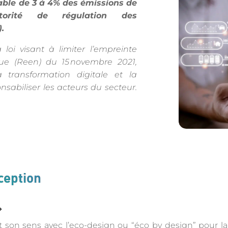
able de 3 à 4% des émissions de
orité de régulation des
.
 loi visant à limiter l’empreinte
e (Reen) du 15 novembre 2021,
a transformation digitale et la
nsabiliser les acteurs du secteur.
ception
»
son sens avec l’eco-design ou “éco by design” pour la f