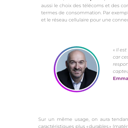
aussi le choix des télécoms et des con
termes de consommation. Par exemple :
et le réseau cellulaire pour une connec
«
Il es
car ce
respon
capteu
Emma
Sur un même usage, on aura tendance 
caractéristiques plus « durables » (maté