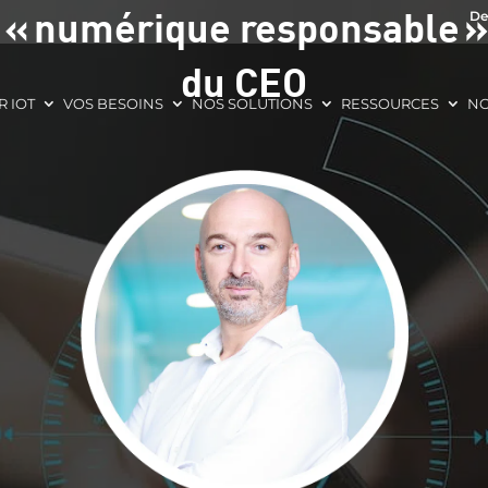
« numérique responsable » 
De
du CEO
R IOT
VOS BESOINS
NOS SOLUTIONS
RESSOURCES
NO