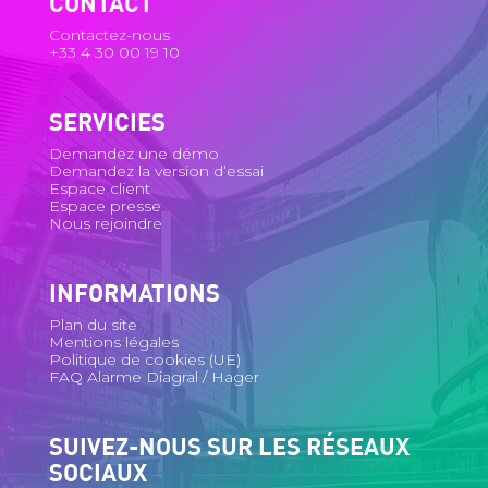
CONTACT
Contactez-nous
+33 4 30 00 19 10
SERVICIES
Demandez une démo
Demandez la version d’essai
Espace client
Espace presse
Nous rejoindre
INFORMATIONS
Plan du site
Mentions légales
Politique de cookies (UE)
FAQ Alarme Diagral / Hager
SUIVEZ-NOUS SUR LES RÉSEAUX
SOCIAUX