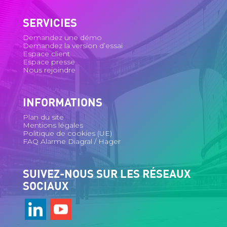
SERVICIES
Demandez une démo
Demandez la version d’essai
Espace client
Espace presse
Nous rejoindre
INFORMATIONS
Plan du site
Mentions légales
Politique de cookies (UE)
FAQ Alarme Diagral / Hager
SUIVEZ-NOUS SUR LES RÉSEAUX
SOCIAUX