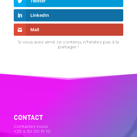
Twitter
LinkedIn
Mail
Si vous avez aimé ce contenu, n'hésitez pas à le
partager !
CONTACT
Contactez-nous
+33 4 30 00 19 10