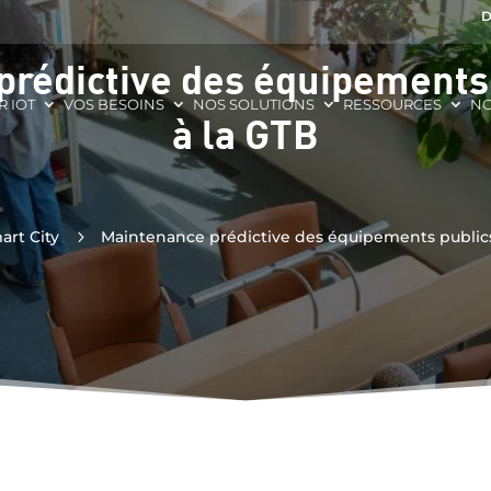
D
prédictive des équipements 
R IOT
VOS BESOINS
NOS SOLUTIONS
RESSOURCES
NO
à la GTB
art City
5
Maintenance prédictive des équipements publics