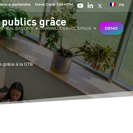
evenir partenaire
Devis Carte SIM M2M
FR
publics grâce
S RÉALISATIONS
TRAVAILLER AVEC SYNOX
DEMO
 grâce à la GTB