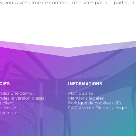
Si vous avez aimé ce contenu, n'hésitez pas à le partager 
CIES
INFORMATIONS
dez une démo
Plan du site
ez la version d’essai
Mentions légales
 client
Politique de cookies (UE)
e presse
FAQ Alarme Diagral / Hager
ejoindre