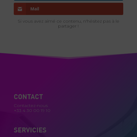
Mail
Si vous avez aimé ce contenu, n'hésitez pas à le
partager !
CONTACT
Contactez-nous
+33 4 30 00 19 10
SERVICIES