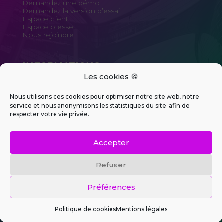
Demandez une démo
Demandez la version d’essai
Espace client
Espace presse
Nous rejoindre
INFORMATIONS
Les cookies 🍪
Plan du site
Mentions légales
Politique de cookies (UE)
Nous utilisons des cookies pour optimiser notre site web, notre
FAQ Alarme Diagral / Hager
service et nous anonymisons les statistiques du site, afin de
respecter votre vie privée.
SUIVEZ-NOUS SUR LES RÉSEAUX
Accepter
SOCIAUX
Refuser
Préférences
Politique de cookies
Mentions légales