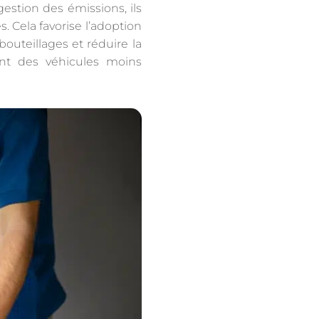
estion des émissions, ils
. Cela favorise l’adoption
outeillages et réduire la
ant des véhicules moins