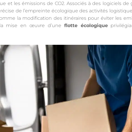
et les émissions de CO2. Associés à des logiciels de g
cise de l’empreinte écologique des activités logistiques
omme la modification des itinéraires pour éviter les emb
u la mise en œuvre d’une
flotte écologique
privilégi