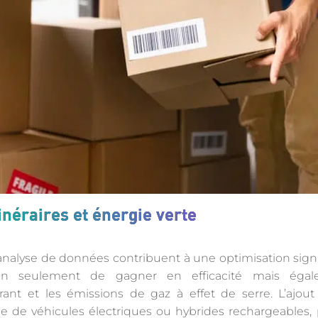
inéraires et énergie verte
’analyse de données contribuent à une optimisation signif
 non seulement de gagner en efficacité mais éga
nt et les émissions de gaz à effet de serre. L’ajout
sage de véhicules électriques ou hybrides rechargeables