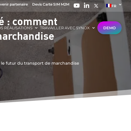
venir partenaire
Devis Carte SIM M2M
FR
té : comment
S RÉALISATIONS
TRAVAILLER AVEC SYNOX
DEMO
 marchandise
 le futur du transport de marchandise