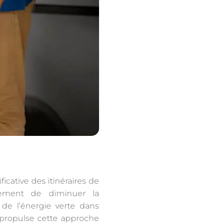
icative des itinéraires de
lement de diminuer la
 de l’énergie verte dans
, propulse cette approche