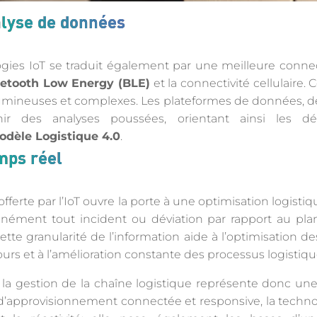
alyse de données
gies IoT se traduit également par une meilleure connecti
etooth Low Energy (BLE)
et la connectivité cellulaire. 
umineuses et complexes. Les plateformes de données, de 
nir des analyses poussées, orientant ainsi les déc
odèle Logistique 4.0
.
mps réel
 offerte par l’IoT ouvre la porte à une optimisation logist
anément tout incident ou déviation par rapport au pl
ette granularité de l’information aide à l’optimisation des 
tours et à l’amélioration constante des processus logistiqu
ns la gestion de la chaîne logistique représente donc un
d’approvisionnement connectée et responsive, la technol