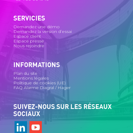
SERVICIES
Demandez une démo
Demandez la version d’essai
Espace client
Espace presse
Nous rejoindre
INFORMATIONS
Plan du site
Mentions légales
Politique de cookies (UE)
FAQ Alarme Diagral / Hager
SUIVEZ-NOUS SUR LES RÉSEAUX
SOCIAUX