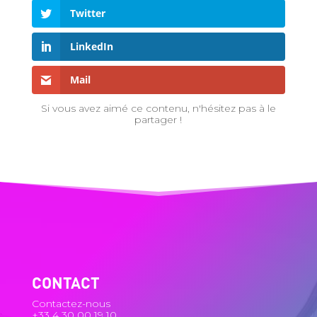
Twitter
LinkedIn
Mail
Si vous avez aimé ce contenu, n'hésitez pas à le
partager !
CONTACT
Contactez-nous
+33 4 30 00 19 10