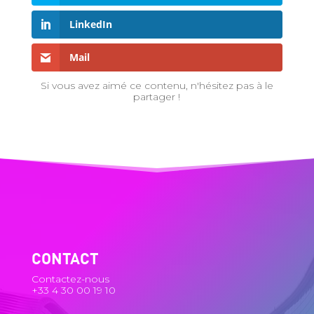
LinkedIn
Mail
Si vous avez aimé ce contenu, n'hésitez pas à le
partager !
CONTACT
Contactez-nous
+33 4 30 00 19 10