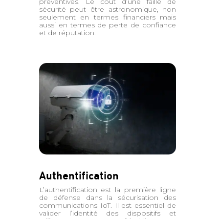
préventives. Le coût d’une faille de
sécurité peut être astronomique, non
seulement en termes financiers mais
aussi en termes de perte de confiance
et de réputation.
Authentification
L’authentification est la première ligne
de défense dans la sécurisation des
communications IoT. Il est essentiel de
valider l’identité des dispositifs et