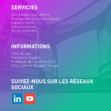
SERVICIES
Demandez une démo
Demandez la version d’essai
Espace client
Espace presse
Nous rejoindre
INFORMATIONS
Plan du site
Mentions légales
Politique de cookies (UE)
FAQ Alarme Diagral / Hager
SUIVEZ-NOUS SUR LES RÉSEAUX
SOCIAUX