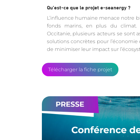
Qu'est-ce que le projet e-seanergy ?
L’influence humaine menace notre bi
fonds marins, en plus du climat.
Occitanie, plusieurs acteurs se sont 
solutions concrètes pour l’économie du
de minimiser leur impact sur l’écosy
Télécharger la fiche projet