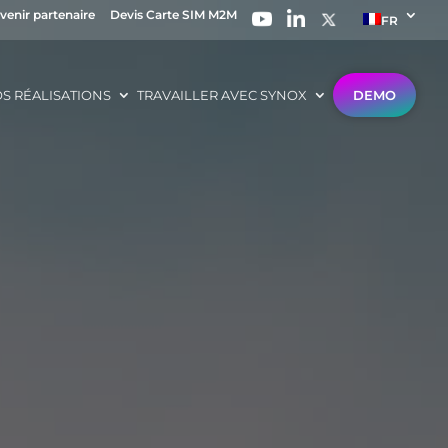
venir partenaire
Devis Carte SIM M2M
FR
S RÉALISATIONS
TRAVAILLER AVEC SYNOX
DEMO