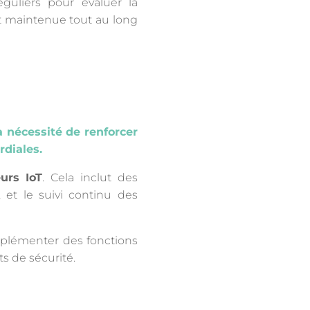
éguliers pour évaluer la
 maintenue tout au long
 nécessité de renforcer
rdiales.
urs IoT
. Cela inclut des
 et le suivi continu des
implémenter des fonctions
s de sécurité.