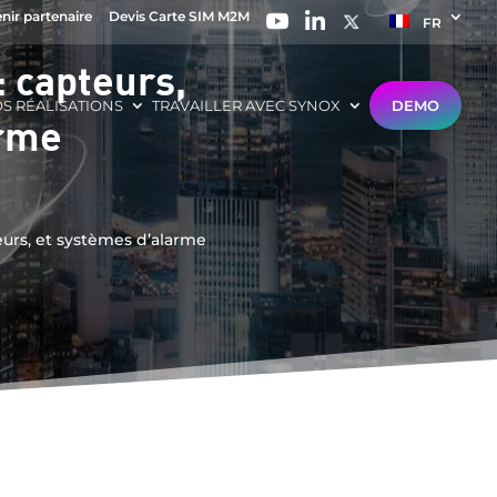
nir partenaire
Devis Carte SIM M2M
FR
: capteurs,
S RÉALISATIONS
TRAVAILLER AVEC SYNOX
DEMO
arme
seurs, et systèmes d’alarme