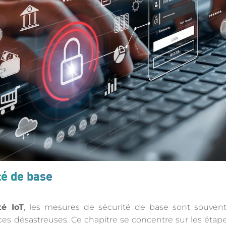
té de base
té IoT
, les mesures de sécurité de base sont souvent
es désastreuses. Ce chapitre se concentre sur les étape