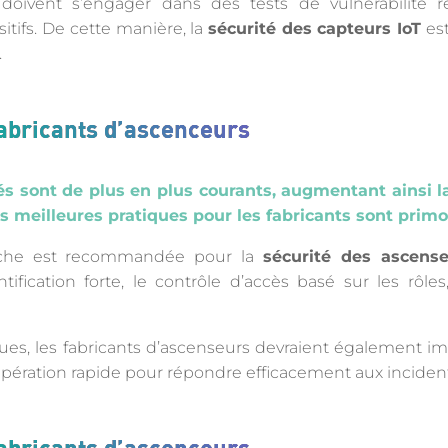
 doivent s’engager dans des tests de vulnérabilité r
itifs. De cette manière, la
sécurité des capteurs IoT
est
.
fabricants d’ascenceurs
s sont de plus en plus courants, augmentant ainsi la
 les meilleures pratiques pour les fabricants sont primo
che est recommandée pour la
sécurité des ascense
fication forte, le contrôle d’accès basé sur les rôles,
ques, les fabricants d’ascenseurs devraient également 
ération rapide pour répondre efficacement aux incident
fabricants d’ascenceurs