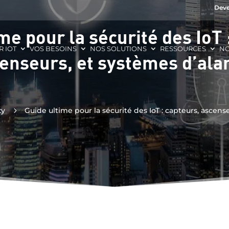
Deve
me pour la sécurité des IoT 
R IOT
VOS BESOINS
NOS SOLUTIONS
RESSOURCES
NO
enseurs, et systèmes d’al
ty
5
Guide ultime pour la sécurité des IoT : capteurs, ascen