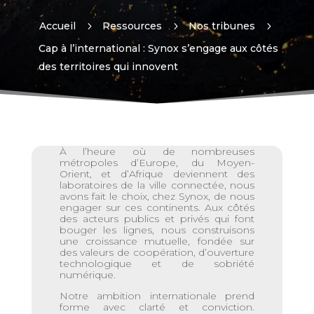
Accueil
5
Ressources
5
Nos tribunes
5
Cap à l’international : Synox s’engage aux côtés
des territoires qui innovent
À l’heure où de nombreuses
métropoles d’Europe, du Moyen-
Orient, et d’Afrique deviennent des
laboratoires de la ville connectée, nous
avons fait le choix, chez Synox, de nous
engager sur ces continents. Aux côtés
des acteurs publics et privés qui font
bouger les lignes, nous construisons
une croissance mutuelle, fondée sur
des valeurs de coopération, d’ouverture
technologique et de sobriété
numérique.
Notre ambition internationale prend
forme avec clarté et conviction.