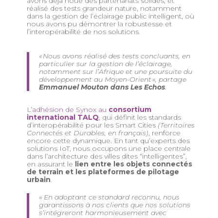
avons déjà noué des partenariats solides
, et
réalisé des tests grandeur nature, notamment
d
ans la gestion de l’éclairage public intelligent, où
nous avons pu démontrer la robustesse et
l’interopérabilité de nos solutions.
« Nous avons réalisé des tests concluants, en
particulier sur la gestion de l’éclairage,
notamment sur l’Afrique et une poursuite du
développement au Moyen-Orient »
, partage
Emmanuel Mouton dans
Les Echos
.
L’
adhésion de Synox au
consortium
international TALQ
, qui définit les standards
d’interopérabilité pour les Smart Cities
(Territoires
Connectés et Durables, en français)
, renforce
encore cette dynamique. En tant qu’experts des
solutions IoT, nous occupons une place centrale
dans l’architecture des villes dites “intelligentes”,
en assurant le
lien entre les objets connectés
de terrain et les plateformes de pilotage
urbain
.
« En adoptant ce standard reconnu, nous
garantissons à nos clients que nos solutions
s’intégreront harmonieusement avec