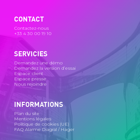
CONTACT
Contactez-nous
+33 4 30 00 19 10
SERVICIES
Demandez une démo
Demandez la version d’essai
Espace client
Espace presse
Nous rejoindre
INFORMATIONS
Plan du site
Mentions légales
Politique de cookies (UE)
FAQ Alarme Diagral / Hager