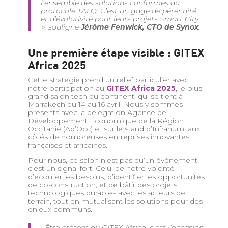
l’ensemble des solutions conformes au
protocole TALQ. C’est un gage de pérennité
et d’évolutivité pour leurs projets Smart City
»
, souligne
Jérôme Fenwick, CTO de Synox
.
Une première étape visible : GITEX
Africa 2025
Cette stratégie prend un relief particulier avec
notre participation au
GITEX Africa 2025
,
le plus
grand salon tech du continent, qui se tient à
Marrakech du 14 au 16 avril. Nous y sommes
présents avec la délégation Agence de
Développement Économique de la Région
Occitanie (Ad’Occ) et sur le stand d’Infranum, aux
côtés de nombreuses entreprises innovantes
françaises et africaines.
Pour nous, ce salon n’est pas qu’un événement :
c’est un signal fort. Celui de notre volonté
d’écouter les besoins, d’identifier les opportunités
de co-construction, et de bâtir des projets
technologiques durables avec les acteurs de
terrain, tout en mutualisant les solutions pour des
enjeux communs.
« Être présent au GITEX Africa, c’est l’occasion