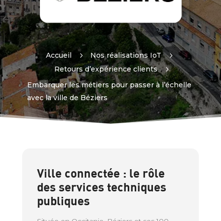
Accueil
5
Nos réalisations IoT
5
Retours d’expérience clients
5
Embarquer les métiers pour passer à l’échelle
avec la ville de Béziers
Ville connectée : le rôle
des services techniques
publiques
Située en Occitanie, Béziers et ses 100