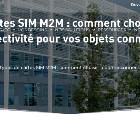
Deve
rtes SIM M2M : comment choi
R IOT
VOS BESOINS
NOS SOLUTIONS
RESSOURCES
NO
ctivité pour vos objets con
Types de cartes SIM M2M : comment choisir la bonne connecti