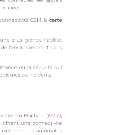
les connectés, les appels
lisation.
 connectivité GSM, la
carte
ne plus grande fiabilité.
 de l’environnement dans
stance ou la sécurité qui
roblèmes ou incidents.
achine-to-Machine (M2M)
,
 offrent une connectivité
urveillance, les automates