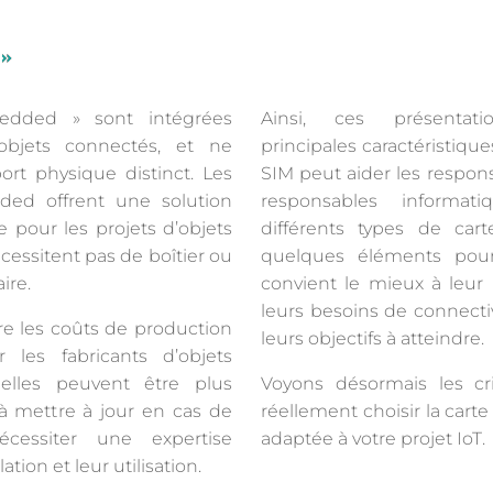
 »
edded » sont intégrées
Ainsi, ces présentat
objets connectés, et ne
principales caractéristiqu
rt physique distinct. Les
SIM peut aider les respons
ed offrent une solution
responsables informa
pour les projets d’objets
différents types de ca
cessitent pas de boîtier ou
quelques éléments pour
ire.
convient le mieux à leur 
leurs besoins de connecti
re les coûts de production
leurs objectifs à atteindre.
 les fabricants d’objets
elles peuvent être plus
Voyons désormais les cr
 à mettre à jour en cas de
réellement choisir la car
cessiter une expertise
adaptée à votre projet IoT.
tion et leur utilisation.