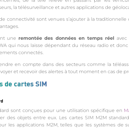
ncernés, de la télé relève en passant par les véhicu
urs, la télésurveillance et autres applications de géoloca
de connectivité sont venues s’ajouter à la traditionnelle
antages.
tant une
remontée des données en temps réel
avec u
A qui nous laisse dépendant du réseau radio et donc
ipements connectés.
rendre en compte dans des secteurs comme la téléassi
voyer et recevoir des alertes à tout moment en cas de p
es de cartes SIM
rd
ard sont conçues pour une utilisation spécifique en
M
ter des objets entre eux. Les cartes SIM M2M standard
our les applications M2M, telles que les systèmes de s