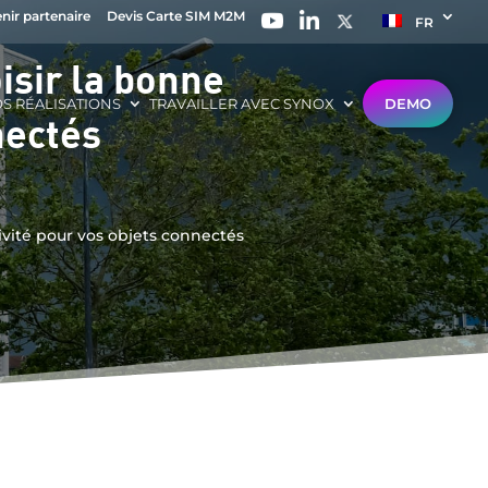
nir partenaire
Devis Carte SIM M2M
FR
sir la bonne
S RÉALISATIONS
TRAVAILLER AVEC SYNOX
DEMO
nectés
vité pour vos objets connectés