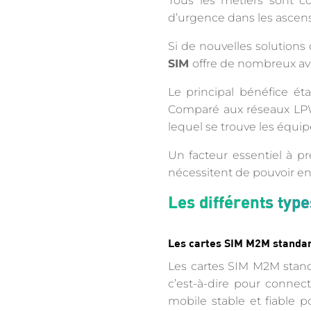
Tous les métiers sont co
d’urgence dans les ascense
Si de nouvelles solutions 
SIM
offre de nombreux av
Le principal bénéfice é
Comparé aux réseaux LPW
lequel se trouve les équ
Un facteur essentiel à p
nécessitent de pouvoir en
Les différents typ
Les cartes SIM M2M standa
Les cartes SIM M2M stand
c’est-à-dire pour connec
mobile stable et fiable p