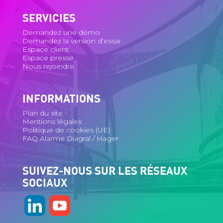
SERVICIES
Demandez une démo
Demandez la version d’essai
Espace client
Espace presse
Nous rejoindre
INFORMATIONS
Plan du site
Mentions légales
Politique de cookies (UE)
FAQ Alarme Diagral / Hager
SUIVEZ-NOUS SUR LES RÉSEAUX
SOCIAUX