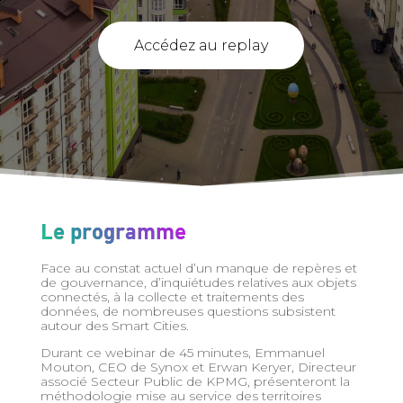
Accédez au replay
Le programme
Face au constat actuel d’un manque de repères et
de gouvernance, d’inquiétudes relatives aux objets
connectés, à la collecte et traitements des
données, de nombreuses questions subsistent
autour des Smart Cities.
Durant ce webinar de 45 minutes, Emmanuel
Mouton, CEO de Synox et Erwan Keryer, Directeur
associé Secteur Public de KPMG, présenteront la
méthodologie mise au service des territoires