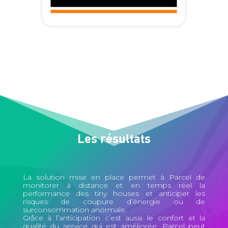
Les résultats
La solution mise en place permet à Parcel de
monitorer à distance et en temps réel la
performance des tiny houses et anticiper les
risques de coupure d’énergie ou de
surconsommation anormale.
Grâce à l’anticipation c’est aussi le confort et la
qualité du service qui est améliorée. Parcel peut