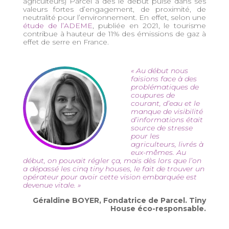
agriculteurs) Parcel a dès le début puisé dans ses
valeurs fortes d’engagement, de proximité, de
neutralité pour l’environnement. En effet, selon une
étude de l’ADEME
, publiée en 2021, le tourisme
contribue à hauteur de 11% des émissions de gaz à
effet de serre en France.
« Au début nous
faisions face à des
problématiques de
coupures de
courant, d’eau et le
manque de visibilité
d’informations était
source de stresse
pour les
agriculteurs, livrés à
eux-mêmes. Au
début, on pouvait régler ça, mais dès lors que l’on
a dépassé les cinq tiny houses, le fait de trouver un
opérateur pour avoir cette vision embarquée est
devenue vitale. »
Géraldine BOYER, Fondatrice de Parcel. Tiny
House éco-responsable.