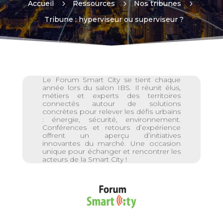
Accueil
5
Ressources
5
Nos tribunes
5
Tribune : hyperviseur ou superviseur ?
Le Forum Smart City se tient chaque
année lors du salon IBS. Il réunit élus,
métiers et experts des territoires
connectés autour de solutions
concrètes pour relever les défis urbains
: énergie, sécurité, environnement.
Conférences et retours d’expérience
offrent un aperçu d’initiatives
innovantes du marché. Une occasion
unique pour échanger et rencontrer les
acteurs de la Smart City !