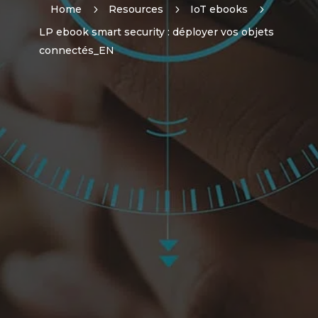
Home
5
Resources
5
IoT ebooks
5
LP ebook smart security : déployer vos objets
connectés_EN