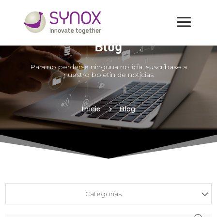
Blog
Para no perderse ninguna noticia, suscríbase a
nuestro boletín de noticias
Inicio
5
Blog
Categorías