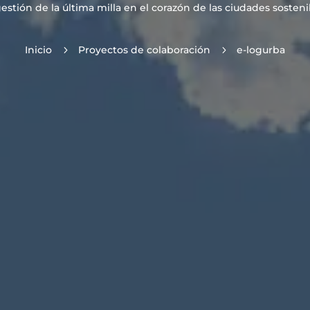
gestión de la última milla en el corazón de las ciudades sosteni
Inicio
5
Proyectos de colaboración
5
e-logurba