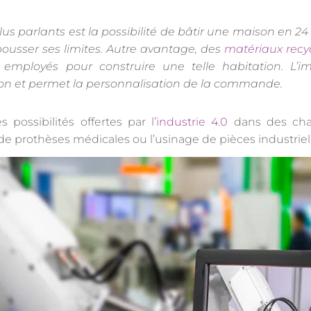
us parlants est la possibilité de bâtir une maison en 24 
usser ses limites. Autre avantage, des
matériaux recy
 employés pour construire une telle habitation. L’i
ion et permet la personnalisation de la commande.
s possibilités offertes par
l’industrie 4.0
dans des cham
 de prothèses médicales ou l’usinage de pièces industriel