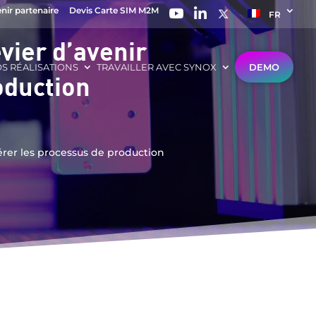
nir partenaire
Devis Carte SIM M2M
FR
vier d’avenir
S RÉALISATIONS
TRAVAILLER AVEC SYNOX
DEMO
oduction
lérer les processus de production