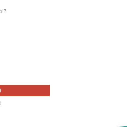
s ?
l
!