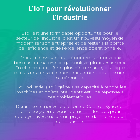
L’IoT pour révolutionner
l’industrie
L’IoT est une formidable opportunité pour le
secteur de l’industrie, c’est un nouveau moyen de
moderniser son entreprise et de rester à la pointe
de l’efficience et de l’excellence opérationnelle.
L’industrie évolue pour répondre aux nouveaux
besoins du marché ce qui soulève plusieurs enjeux.
En effet, elle doit être : plus performante, plus agile
et plus responsable énergétiquement pour assurer
sa pérennité.
L’IoT industriel (IIoT) grâce à sa capacité à rendre les
machines et objets intelligents est une réponse à
ces problématiques.
Durant cette nouvelle édition de Cap’IoT, Synox et
son écosystème vous donneront les clés pour
déployer avec succès un projet IoT dans le secteur
de l’industrie.