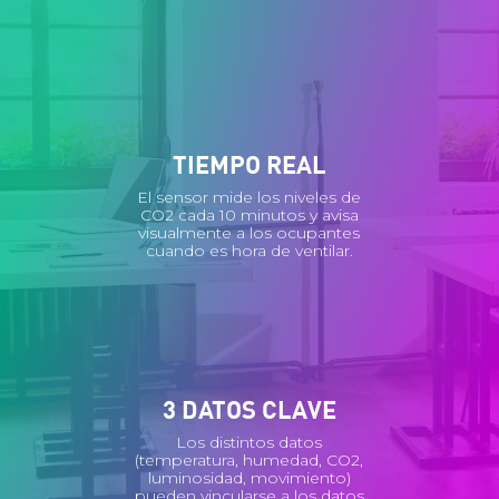
TIEMPO REAL
El sensor mide los niveles de
CO2 cada 10 minutos y avisa
visualmente a los ocupantes
cuando es hora de ventilar.
3 DATOS CLAVE
Los distintos datos
(temperatura, humedad, CO2,
luminosidad, movimiento)
pueden vincularse a los datos