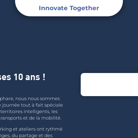
Innovate Together
ses 10 ans !
t phare, nous nous sommes
journée tout à fait spéciale
erritoires intelligents, les
ransports et de la mobilité.
king et ateliers ont rythmé
ges, du partage et des