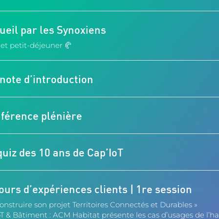
ueil par les Synoxiens
 et petit-déjeuner 🥐
note d’introduction
férence plénière
quiz des 10 ans de Cap’IoT
ours d’expériences clients | 1re session
onstruire son projet Territoires Connectés et Durables »
oT & Bâtiment : ACM Habitat présente les cas d’usages de l’ha