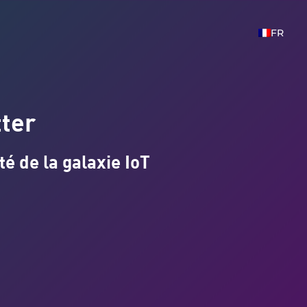
FR
tter
té de la galaxie IoT